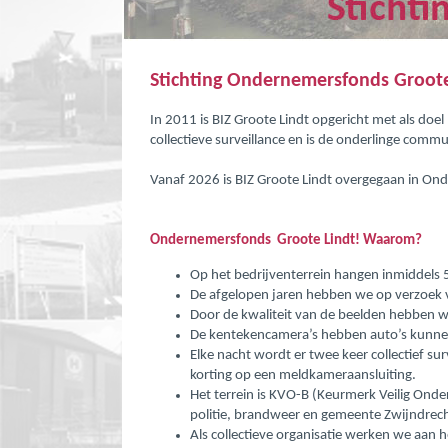
Stichting
Ondernemersfonds
Groot
In 2011 is BIZ Groote Lindt opgericht met als doel
collectieve surveillance en is de onderlinge commu
Vanaf 2026 is BIZ Groote Lindt overgegaan in On
Ondernemersfonds
Groote Lindt! Waarom?
Op het bedrijventerrein hangen inmiddels 
De afgelopen jaren hebben we op verzoek 
Door de kwaliteit van de beelden hebben 
De kentekencamera’s hebben auto’s kunnen 
Elke nacht wordt er twee keer collectief su
korting op een meldkameraansluiting.
Het terrein is KVO-B (Keurmerk Veilig Onde
politie, brandweer en gemeente Zwijndrech
Als collectieve organisatie werken we aan