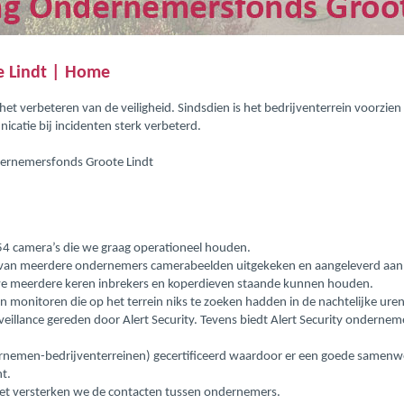
e Lindt | Home
 het verbeteren van de veiligheid. Sindsdien is het bedrijventerrein voorzie
nicatie bij incidenten sterk verbeterd.
dernemersfonds Groote Lindt
54 camera’s die we graag operationeel houden.
van meerdere ondernemers camerabeelden uitgekeken en aangeleverd aan d
we meerdere keren inbrekers en koperdieven staande kunnen houden.
monitoren die op het terrein niks te zoeken hadden in de nachtelijke uren
rveillance gereden door Alert Security. Tevens biedt Alert Security onderne
rnemen-bedrijventerreinen) gecertificeerd waardoor er een goede samenwerk
t.
 het versterken we de contacten tussen ondernemers.