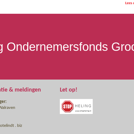
ng Ondernemersfonds Groo
atie & meldingen
Let op!
ger:
Walraven
telindt . biz