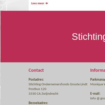
Stichti
Contact
Inform
Postadres:
Parkmana
Stichting Ondernemersfonds Groote Lindt
Monique 
Postbus 120
3330 CA Zwijndrecht
E-mail:
info @ groo
Bezoekadres: