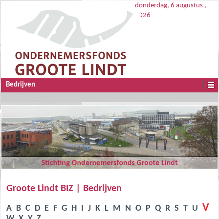
donderdag, 6 augustus ,
2026
Bedrijven
Groote Lindt BIZ | Bedrijven
V
A
B
C
D
E
F
G
H
I
J
K
L
M
N
O
P
Q
R
S
T
U
W
X
Y
Z