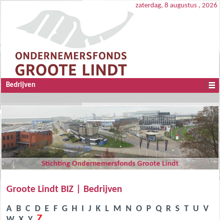
zaterdag, 8 augustus , 2026
Bedrijven
Groote Lindt BIZ | Bedrijven
A
B
C
D
E
F
G
H
I
J
K
L
M
N
O
P
Q
R
S
T
U
V
Z
W
X
Y