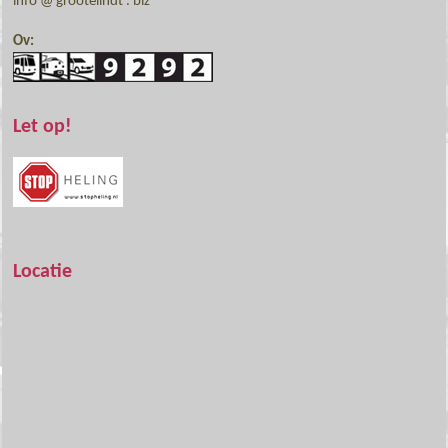
info @ grootelindt . biz
Ov:
Let op!
Locatie